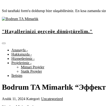
Sol taraftaki form'u doldurup bize ulaşabilirsiniz. En kısa zamanda si
"Hayallerinizi gerçeğe dönüştürelim."
Anasayfa -
Hakkımızda -
Hizmetlerimiz -
Projelerimiz -
Mimari Projeler
Statik Projeler
İletişim
Bodrum TA Mimarlık “Эффек
Aralık 11, 2024
Kategori:
Uncategorized