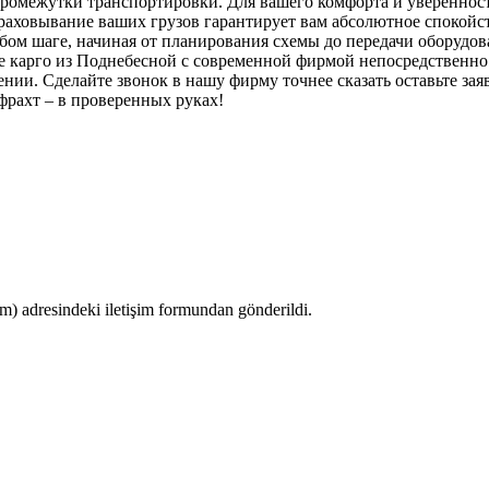
 промежутки транспортировки. Для вашего комфорта и уверенно
аховывание ваших грузов гарантирует вам абсолютное спокойств
ом шаге, начиная от планирования схемы до передачи оборудов
те карго из Поднебесной с современной фирмой непосредственн
ии. Сделайте звонок в нашу фирму точнее сказать оставьте заявк
рахт – в проверенных руках!
 adresindeki iletişim formundan gönderildi.