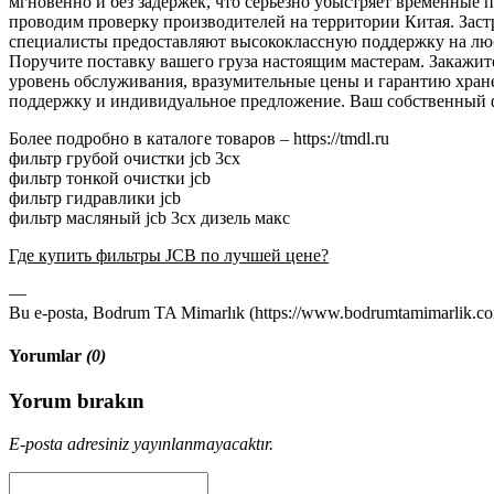
мгновенно и без задержек, что серьёзно убыстряет временные
проводим проверку производителей на территории Китая. Застр
специалисты предоставляют высококлассную поддержку на люб
Поручите поставку вашего груза настоящим мастерам. Закажи
уровень обслуживания, вразумительные цены и гарантию хранен
поддержку и индивидуальное предложение. Ваш собственный ф
Более подробно в каталоге товаров – https://tmdl.ru
фильтр грубой очистки jcb 3cx
фильтр тонкой очистки jcb
фильтр гидравлики jcb
фильтр масляный jcb 3cx дизель макс
Где купить фильтры JCB по лучшей цене?
—
Bu e-posta, Bodrum TA Mimarlık (https://www.bodrumtamimarlik.com)
Yorumlar
(0)
Yorum bırakın
E-posta adresiniz yayınlanmayacaktır.