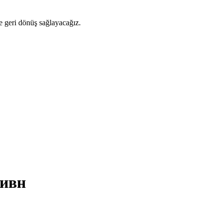
ze geri dönüş sağlayacağız.
тивн