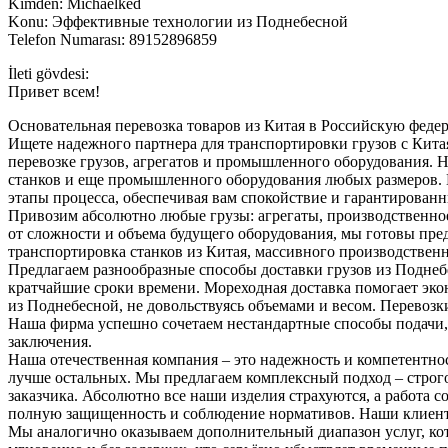
Kimden: Michaelked
Konu: Эффективные технологии из Поднебесной
Telefon Numarası: 89152896859
İleti gövdesi:
Привет всем!
Основательная перевозка товаров из Китая в Российскую феде
Ищете надежного партнера для транспортировки грузов с Кит
перевозке грузов, агрегатов и промышленного оборудования. Н
станков и еще промышленного оборудования любых размеров. 
этапы процесса, обеспечивая вам спокойствие и гарантирован
Привозим абсолютно любые грузы: агрегаты, производственное
от сложности и объема будущего оборудования, мы готовы пре
транспортировка станков из Китая, массивного производственн
Предлагаем разнообразные способы доставки грузов из Поднебе
кратчайшие сроки времени. Мореходная доставка помогает эко
из Поднебесной, не довольствуясь объемами и весом. Перевоз
Наша фирма успешно сочетаем нестандартные способы подачи, 
заключения.
Наша отечественная компания – это надежность и компетентн
лучше остальных. Мы предлагаем комплексный подход – строго
заказчика. Абсолютно все наши изделия страхуются, а работ
полную защищенность и соблюдение нормативов. Наши клиенты
Мы аналогично оказываем дополнительный диапазон услуг, ко