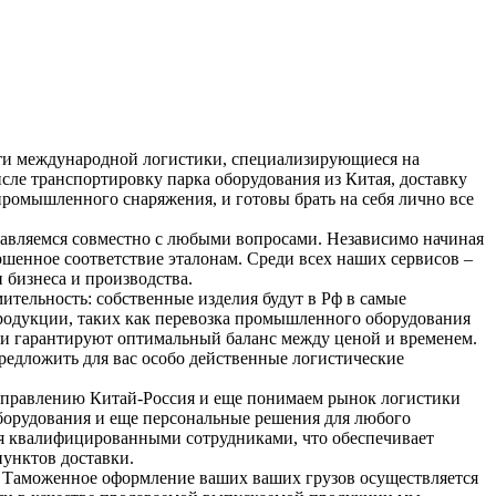
сти международной логистики, специализирующиеся на
исле транспортировку парка оборудования из Китая, доставку
омышленного снаряжения, и готовы брать на себя лично все
правляемся совместно с любыми вопросами. Независимо начиная
шенное соответствие эталонам. Среди всех наших сервисов –
 бизнеса и производства.
ительность: собственные изделия будут в Рф в самые
продукции, таких как перевозка промышленного оборудования
в и гарантируют оптимальный баланс между ценой и временем.
редложить для вас особо действенные логистические
направлению Китай-Россия и еще понимаем рынок логистики
борудования и еще персональные решения для любого
ся квалифицированными сотрудниками, что обеспечивает
унктов доставки.
. Таможенное оформление ваших ваших грузов осуществляется