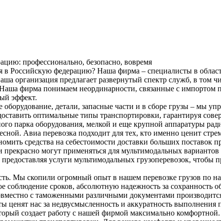
рацию: профессионально, безопасно, вовремя
ая в Российскую федерацию? Наша фирма – специалисты в обла
аша организация предлагает развернутый спектр служб, в том ч
Наша фирма понимаем неординарности, связанные с импортом пр
ный эффект.
 оборудование, детали, запасные части и в сборе грузы – мы у
доставить оптимальные типы транспортировки, гарантируя совер
ого парка оборудования, мелкой и еще крупной аппаратуры ради
сной. Авиа перевозка подходит для тех, кто именно ценит стрем
номить средства на себестоимости доставки больших поставок 
ки прекрасно могут применяться для мультимодальных варианто
предоставляя услуги мультимодальных грузоперевозок, чтобы п
ость. Мы скопили огромный опыт в нашем перевозке грузов по 
е соблюдение сроков, абсолютную надежность за сохранность о
а совместно с таможенными различными документами производит
 ценят нас за недвусмысленность и аккуратность выполнения п
торый создает работу с нашей фирмой максимально комфортной