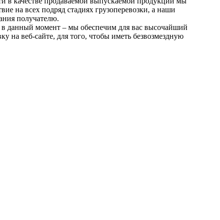
сти в качестве продаваемой выпускаемой продукции мы
ие на всех подряд стадиях грузоперевозки, а наши
ания получателю.
о в данный момент – мы обеспечим для вас высочайший
у на веб-сайте, для того, чтобы иметь безвозмездную