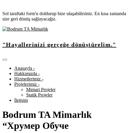
Sol taraftaki form'u doldurup bize ulaşabilirsiniz. En kısa zamanda
size geri dönüş sağlayacağız.
"Hayallerinizi gerçeğe dönüştürelim."
Anasayfa -
Hakkımızda -
Hizmetlerimiz -
Projelerimiz -
Mimari Projeler
Statik Projeler
İletişim
Bodrum TA Mimarlık
“Хрумер Обуче