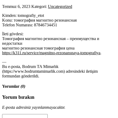
Temmuz 6, 2023
Kategori:
Uncategorized
Kimden: tomografiy_etot
Konu: томография магнитно резонансная
Telefon Numarası: 87846734451
İleti gövdesi:
Томография магнитно резонансная – преимущества и
недостатки
магнитно резонансная томография цена
https://k311.ru/service/magnitno-rezonansnaya-tomografiya
.
—
Bu e-posta, Bodrum TA Mimarlık
(https://www.bodrumtamimarlik.com) adresindeki iletişim
formundan gönderildi.
Yorumlar
(0)
Yorum bırakın
E-posta adresiniz yayınlanmayacaktır.