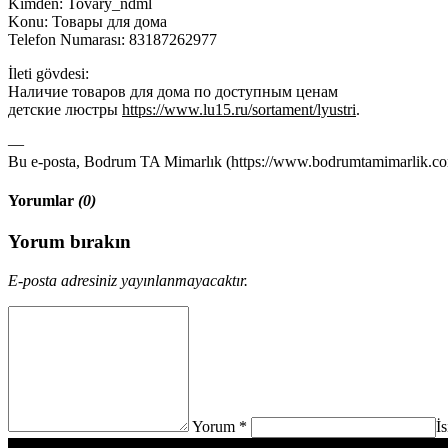
Kimden: Tovary_ndml
Konu: Товары для дома
Telefon Numarası: 83187262977
İleti gövdesi:
Наличие товаров для дома по доступным ценам
детские люстры
https://www.lu15.ru/sortament/lyustri
.
—
Bu e-posta, Bodrum TA Mimarlık (https://www.bodrumtamimarlik.com)
Yorumlar
(0)
Yorum bırakın
E-posta adresiniz yayınlanmayacaktır.
Yorum *
İ