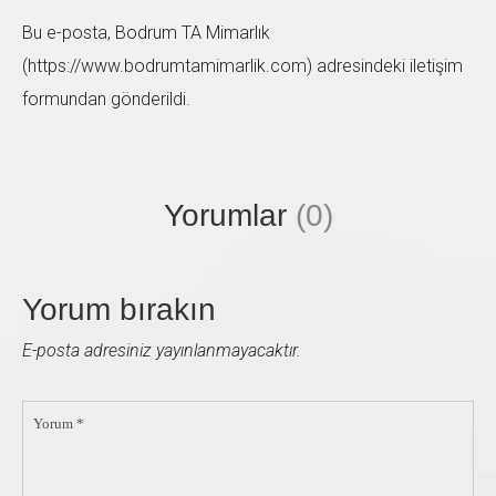
Bu e-posta, Bodrum TA Mimarlık
(https://www.bodrumtamimarlik.com) adresindeki iletişim
formundan gönderildi.
Sol taraftaki form'u doldurup bize ulaşabilirsiniz. En
kısa zamanda size geri dönüş sağlayacağız.
Yorumlar
(0)
Yorum bırakın
E-posta adresiniz yayınlanmayacaktır.
Yorum *