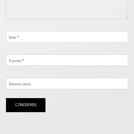
İsim *
E-posta *
İnternet sitesi