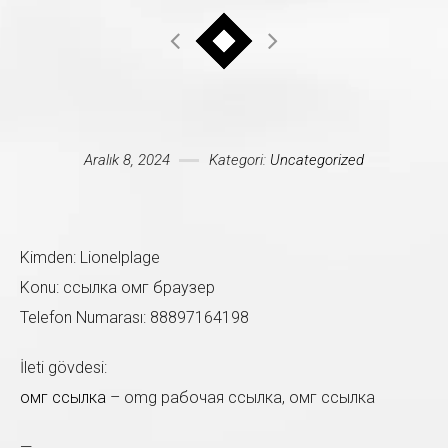
Mesajınız *
Aralık 8, 2024
Kategori:
Uncategorized
Kimden: Lionelplage
Konu: ссылка омг браузер
Telefon Numarası: 88897164198
İleti gövdesi:
омг ссылка
– omg рабочая ссылка, омг ссылка
—