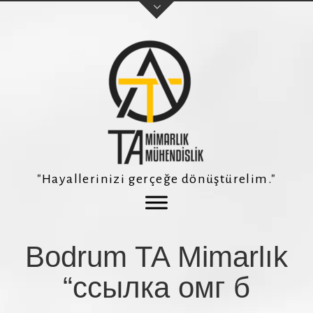
Adınız Soyadınız
E-posta adresiniz
"Hayallerinizi gerçeğe dönüştürelim."
Telefon Numaranız *
Bodrum TA Mimarlık
Konu
“ссылка омг б