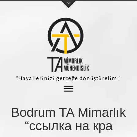
Adınız Soyadınız
E-posta adresiniz
"Hayallerinizi gerçeğe dönüştürelim."
Telefon Numaranız *
Bodrum TA Mimarlık
Konu
“ссылка на кра