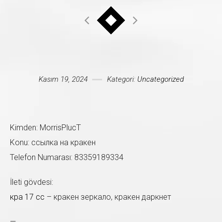
Mesajınız *
Kasım 19, 2024
Kategori:
Uncategorized
Kimden: MorrisPlucT
Konu: ссылка на кракен
Telefon Numarası: 83359189334
İleti gövdesi:
кра 17 сс
– кракен зеркало, кракен даркнет
—