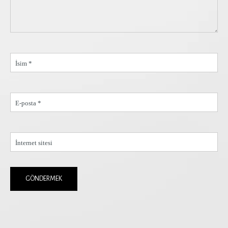
İsim *
E-posta *
İnternet sitesi