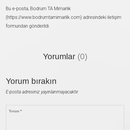
Bu e-posta, Bodrum TA Mimarlık
(https://www.bodrumtamimarlik.com) adresindeki iletişim
formundan gönderildi.
Sol taraftaki form'u doldurup bize ulaşabilirsiniz. En
kısa zamanda size geri dönüş sağlayacağız.
Yorumlar
(0)
Yorum bırakın
E-posta adresiniz yayınlanmayacaktır.
Yorum *