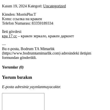
Kasım 19, 2024
Kategori:
Uncategorized
Kimden: MorrisPlucT
Konu: ссылка на кракен
Telefon Numarası: 83359189334
İleti gövdesi:
кра 17 сс
– кракен зеркало, кракен даркнет
—
Bu e-posta, Bodrum TA Mimarlık
(https://www.bodrumtamimarlik.com) adresindeki iletişim
formundan gönderildi.
Yorumlar
(0)
Yorum bırakın
E-posta adresiniz yayınlanmayacaktır.