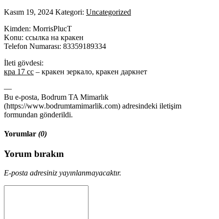
Kasım 19, 2024
Kategori:
Uncategorized
Kimden: MorrisPlucT
Konu: ссылка на кракен
Telefon Numarası: 83359189334
İleti gövdesi:
кра 17 сс
– кракен зеркало, кракен даркнет
—
Bu e-posta, Bodrum TA Mimarlık
(https://www.bodrumtamimarlik.com) adresindeki iletişim
formundan gönderildi.
Yorumlar
(0)
Yorum bırakın
E-posta adresiniz yayınlanmayacaktır.