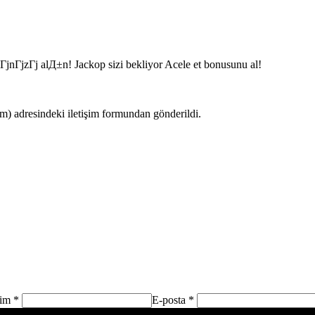
ГјzГј alД±n! Jackop sizi bekliyor Acele et bonusunu al!
 adresindeki iletişim formundan gönderildi.
sim *
E-posta *