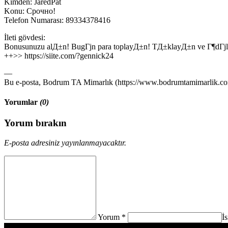
Kimden: JaredPat
Konu: Срочно!
Telefon Numarası: 89334378416
İleti gövdesi:
Bonusunuzu alД±n! BugГјn para toplayД±n! TД±klayД±n ve Г¶dГјlГјn
++>> https://siite.com/?gennick24
—
Bu e-posta, Bodrum TA Mimarlık (https://www.bodrumtamimarlik.com)
Yorumlar
(0)
Yorum bırakın
E-posta adresiniz yayınlanmayacaktır.
Yorum *
İ