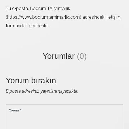
Bu e-posta, Bodrum TA Mimarlık
(https://www.bodrumtamimarlik.com) adresindeki iletişim
formundan gönderildi.
Sol taraftaki form'u doldurup bize ulaşabilirsiniz. En
kısa zamanda size geri dönüş sağlayacağız.
Yorumlar
(0)
Yorum bırakın
E-posta adresiniz yayınlanmayacaktır.
Yorum *