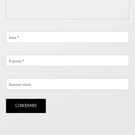
İsim *
E-posta *
İnternet sitesi