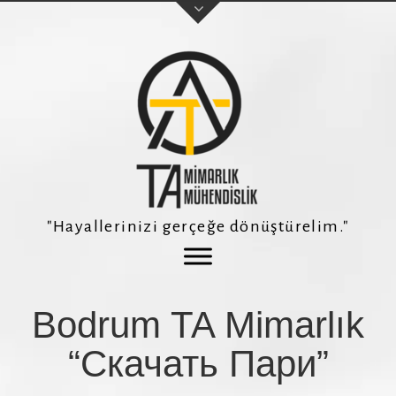
Adınız Soyadınız
E-posta adresiniz
"Hayallerinizi gerçeğe dönüştürelim."
Telefon Numaranız *
Bodrum TA Mimarlık
Konu
“Скачать Пари”