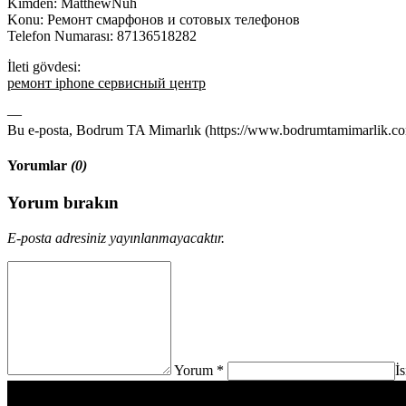
Kimden: MatthewNuh
Konu: Ремонт смарфонов и сотовых телефонов
Telefon Numarası: 87136518282
İleti gövdesi:
ремонт iphone сервисный центр
—
Bu e-posta, Bodrum TA Mimarlık (https://www.bodrumtamimarlik.com)
Yorumlar
(0)
Yorum bırakın
E-posta adresiniz yayınlanmayacaktır.
Yorum *
İ