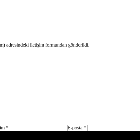
 adresindeki iletişim formundan gönderildi.
sim *
E-posta *