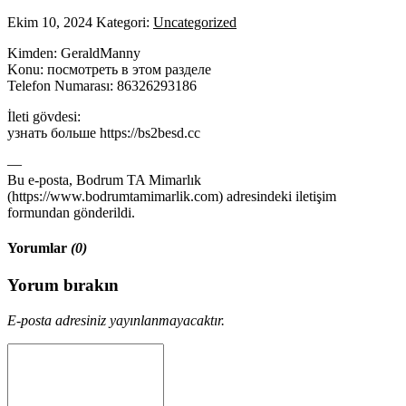
Ekim 10, 2024
Kategori:
Uncategorized
Kimden: GeraldManny
Konu: посмотреть в этом разделе
Telefon Numarası: 86326293186
İleti gövdesi:
узнать больше https://bs2besd.cc
—
Bu e-posta, Bodrum TA Mimarlık
(https://www.bodrumtamimarlik.com) adresindeki iletişim
formundan gönderildi.
Yorumlar
(0)
Yorum bırakın
E-posta adresiniz yayınlanmayacaktır.