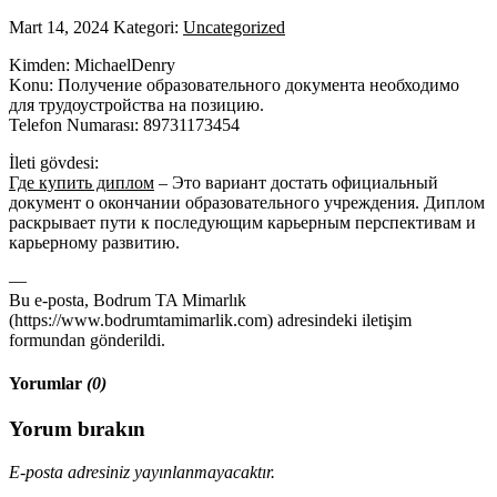
Mart 14, 2024
Kategori:
Uncategorized
Kimden: MichaelDenry
Konu: Получение образовательного документа необходимо
для трудоустройства на позицию.
Telefon Numarası: 89731173454
İleti gövdesi:
Где купить диплом
– Это вариант достать официальный
документ о окончании образовательного учреждения. Диплом
раскрывает пути к последующим карьерным перспективам и
карьерному развитию.
—
Bu e-posta, Bodrum TA Mimarlık
(https://www.bodrumtamimarlik.com) adresindeki iletişim
formundan gönderildi.
Yorumlar
(0)
Yorum bırakın
E-posta adresiniz yayınlanmayacaktır.