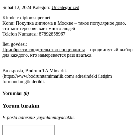
Şubat 12, 2024
Kategori:
Uncategorized
Kimden: diplomsuper.net
Konu: Покупка диплома в Москве – такое популярное дело,
это заинтересовывает много людей
Telefon Numarası: 87892858967
İleti gövdesi:
Приобрести свидетельство специалиста
– продвинутый выбор
для каждого, кто намеревается развиваться.
—
Bu e-posta, Bodrum TA Mimarlık
(https://www.bodrumtamimarlik.com) adresindeki iletişim
formundan gönderildi.
Yorumlar
(0)
Yorum bırakın
E-posta adresiniz yayınlanmayacaktır.