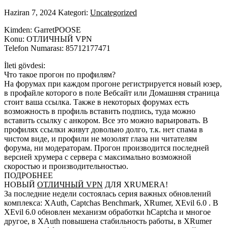
Haziran 7, 2024
Kategori:
Uncategorized
Kimden: GarretPOOSE
Konu: ОТЛИЧНЫЙ VPN
Telefon Numarası: 85712177471
İleti gövdesi:
Что такое прогон по профилям?
На форумах при каждом прогоне регистрируется новый юзер,
в профайле которого в поле Вебсайт или Домашняя страница
стоит ваша ссылка. Также в некоторых форумах есть
возможность в профиль вставить подпись, туда можно
вставить ссылку с анкором. Все это можно варьировать. В
профилях ссылки живут довольно долго, т.к. нет спама в
чистом виде, и профили не мозолят глаза ни читателям
форума, ни модераторам. Прогон производится последней
версией хрумера с сервера с максимально возможной
скоростью и производительностью.
ПОДРОБНЕЕ
НОВЫЙ
ОТЛИЧНЫЙ VPN
ДЛЯ XRUMERA!
За последние недели состоялась серия важных обновлений
комплекса: XAuth, Captchas Benchmark, XRumer, XEvil 6.0 . В
XEvil 6.0 обновлен механизм обработки hCaptcha и многое
другое, в XAuth повышена стабильность работы, в XRumer