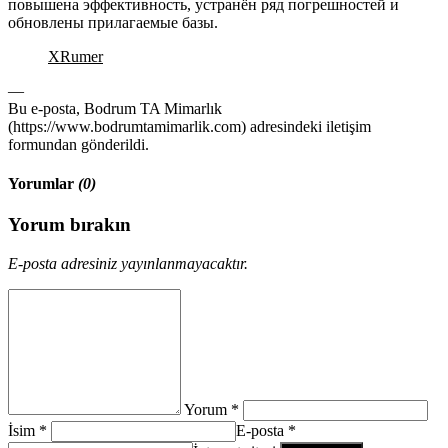
повышена эффективность, устранён ряд погрешностей и
обновлены прилагаемые базы.
XRumer
—
Bu e-posta, Bodrum TA Mimarlık
(https://www.bodrumtamimarlik.com) adresindeki iletişim
formundan gönderildi.
Yorumlar
(0)
Yorum bırakın
E-posta adresiniz yayınlanmayacaktır.
Yorum *
İsim *
E-posta *