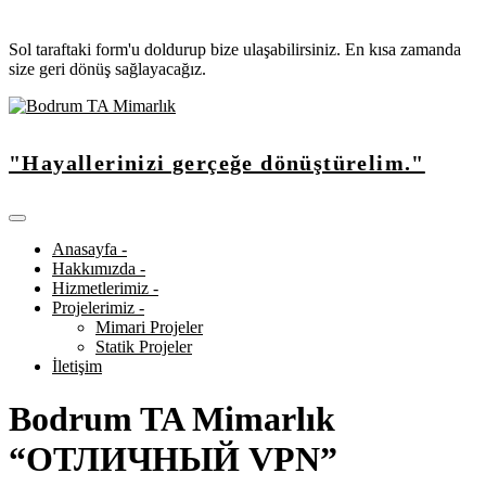
Sol taraftaki form'u doldurup bize ulaşabilirsiniz. En kısa zamanda
size geri dönüş sağlayacağız.
"Hayallerinizi gerçeğe dönüştürelim."
Anasayfa -
Hakkımızda -
Hizmetlerimiz -
Projelerimiz -
Mimari Projeler
Statik Projeler
İletişim
Bodrum TA Mimarlık
“ОТЛИЧНЫЙ VPN”