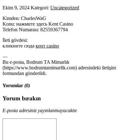
Ekim 9, 2024
Kategori:
Uncategorized
Kimden: CharlesWaG
Konu: нажмите здесь Kent Casino
Telefon Numarası: 82559367794
İleti gövdesi:
кликните сюда
кент casino
—
Bu e-posta, Bodrum TA Mimarlık
(https://www.bodrumtamimarlik.com) adresindeki iletişim
formundan gönderildi.
Yorumlar
(0)
Yorum bırakın
E-posta adresiniz yayınlanmayacaktır.