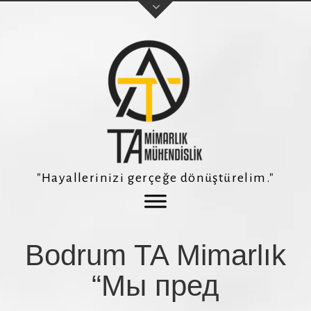
Adınız Soyadınız
E-posta adresiniz
"Hayallerinizi gerçeğe dönüştürelim."
Telefon Numaranız *
Bodrum TA Mimarlık
Konu
“Мы пред