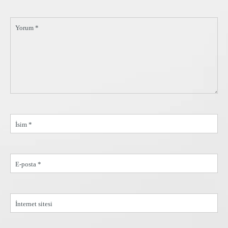
Yorum *
İsim *
E-posta *
İnternet sitesi