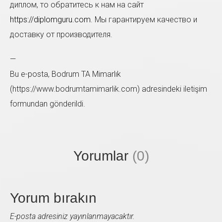
диплом, то обратитесь к нам на сайт
https://diplomguru.com
. Мы гарантируем качество и
доставку от производителя.
—
Sol taraftaki form'u doldurup bize ulaşabilirsiniz. En
Bu e-posta, Bodrum TA Mimarlık
kısa zamanda size geri dönüş sağlayacağız.
(https://www.bodrumtamimarlik.com) adresindeki iletişim
formundan gönderildi.
Yorumlar
(0)
Yorum bırakın
E-posta adresiniz yayınlanmayacaktır.