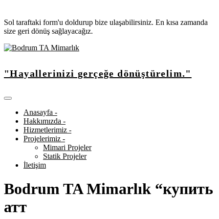
Sol taraftaki form'u doldurup bize ulaşabilirsiniz. En kısa zamanda
size geri dönüş sağlayacağız.
"Hayallerinizi gerçeğe dönüştürelim."
Anasayfa -
Hakkımızda -
Hizmetlerimiz -
Projelerimiz -
Mimari Projeler
Statik Projeler
İletişim
Bodrum TA Mimarlık “купить
атт