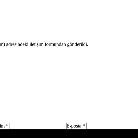
 adresindeki iletişim formundan gönderildi.
sim *
E-posta *