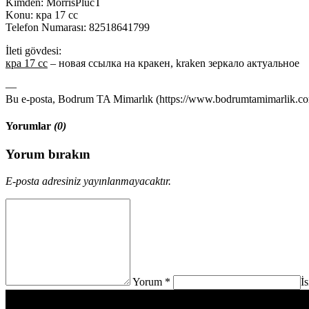
Kimden: MorrisPlucT
Konu: кра 17 сс
Telefon Numarası: 82518641799
İleti gövdesi:
кра 17 сс
– новая ссылка на кракен, kraken зеркало актуальное
—
Bu e-posta, Bodrum TA Mimarlık (https://www.bodrumtamimarlik.com)
Yorumlar
(0)
Yorum bırakın
E-posta adresiniz yayınlanmayacaktır.
Yorum *
İ