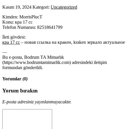
Kasım 19, 2024
Kategori:
Uncategorized
Kimden: MorrisPlucT
Konu: кра 17 сс
Telefon Numarası: 82518641799
İleti gövdesi:
кра 17 сс
– новая ссылка на кракен, kraken зеркало актуальное
—
Bu e-posta, Bodrum TA Mimarlık
(https://www.bodrumtamimarlik.com) adresindeki iletişim
formundan gönderildi.
Yorumlar
(0)
Yorum bırakın
E-posta adresiniz yayınlanmayacaktır.