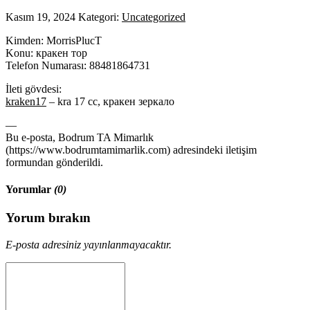
Kasım 19, 2024
Kategori:
Uncategorized
Kimden: MorrisPlucT
Konu: кракен тор
Telefon Numarası: 88481864731
İleti gövdesi:
kraken17
– kra 17 сс, кракен зеркало
—
Bu e-posta, Bodrum TA Mimarlık
(https://www.bodrumtamimarlik.com) adresindeki iletişim
formundan gönderildi.
Yorumlar
(0)
Yorum bırakın
E-posta adresiniz yayınlanmayacaktır.