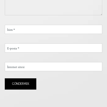
İsim *
E-posta *
İnternet sitesi