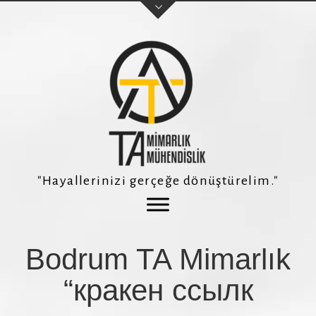
Adınız Soyadınız
E-posta adresiniz
"Hayallerinizi gerçeğe dönüştürelim."
Telefon Numaranız *
Bodrum TA Mimarlık
Konu
“кракен ссылк