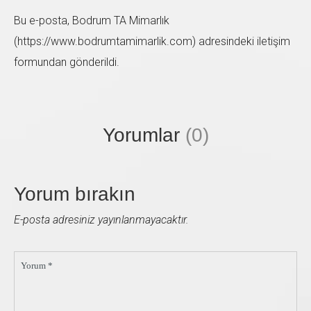
Bu e-posta, Bodrum TA Mimarlık
(https://www.bodrumtamimarlik.com) adresindeki iletişim
formundan gönderildi.
Sol taraftaki form'u doldurup bize ulaşabilirsiniz. En
kısa zamanda size geri dönüş sağlayacağız.
Yorumlar
(0)
Yorum bırakın
E-posta adresiniz yayınlanmayacaktır.
Yorum *