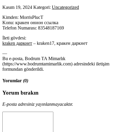
Kasım 19, 2024
Kategori:
Uncategorized
Kimden: MorrisPlucT
Konu: кракен онион ссылка
Telefon Numarası: 83548187169
İleti gövdesi:
kraken даркнет
– kraken17, кракен даркнет
—
Bu e-posta, Bodrum TA Mimarlık
(https://www.bodrumtamimarlik.com) adresindeki iletişim
formundan gönderildi.
Yorumlar
(0)
Yorum bırakın
E-posta adresiniz yayınlanmayacaktır.