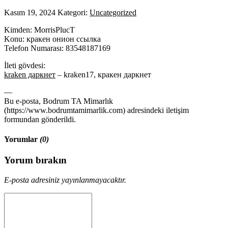
Kasım 19, 2024
Kategori:
Uncategorized
Kimden: MorrisPlucT
Konu: кракен онион ссылка
Telefon Numarası: 83548187169
İleti gövdesi:
kraken даркнет
– kraken17, кракен даркнет
—
Bu e-posta, Bodrum TA Mimarlık
(https://www.bodrumtamimarlik.com) adresindeki iletişim
formundan gönderildi.
Yorumlar
(0)
Yorum bırakın
E-posta adresiniz yayınlanmayacaktır.