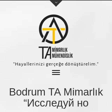
Adınız Soyadınız
E-posta adresiniz
"Hayallerinizi gerçeğe dönüştürelim."
Telefon Numaranız *
Bodrum TA Mimarlık
Konu
“Исследуй но