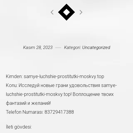
Mesajınız *
Kasım 28, 2023
Kategori:
Uncategorized
Kimden: samye-luchshie-prostitutki-moskvy.top
Konu: Исследуй новые грани удовольствия samye-
luchshie-prostitutki-moskvy.top! Воплощение твоих
фантазий и желаний!
Telefon Numarası: 83729417388
İleti gövdesi: