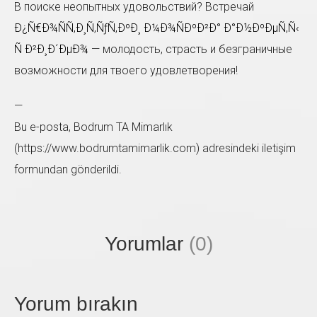
В поиске неопытных удовольствий? Встречай
Ð¿Ñ€Ð¾ÑÑ‚Ð¸Ñ‚ÑƒÑ‚ÐºÐ¸ Ð¼Ð¾ÑÐºÐ²Ð° Ð°Ð½ÐºÐµÑ‚Ñ‹
Ñ Ð²Ð¸Ð´ÐµÐ¾
— молодость, страсть и безграничные
возможности для твоего удовлетворения!
Sol taraftaki form'u doldurup bize ulaşabilirsiniz. En
—
kısa zamanda size geri dönüş sağlayacağız.
Bu e-posta, Bodrum TA Mimarlık
(https://www.bodrumtamimarlik.com) adresindeki iletişim
formundan gönderildi.
Yorumlar
(0)
Yorum bırakın