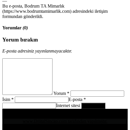
—
Bu e-posta, Bodrum TA Mimarlık
(https://www.bodrumtamimarlik.com) adresindeki iletişim
formundan gönderildi.
Yorumlar
(0)
Yorum bırakın
E-posta adresiniz yayınlanmayacaktır.
Yorum *
İsim *
E-posta *
İnternet sitesi
www.DijitalSincap.com tarafından yapılmıştır.