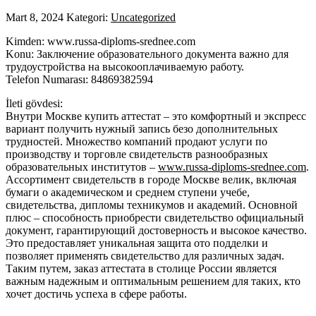
Mart 8, 2024
Kategori:
Uncategorized
Kimden: www.russa-diploms-srednee.com
Konu: Заключение образовательного документа важно для
трудоустройства на высокооплачиваемую работу.
Telefon Numarası: 84869382594
İleti gövdesi:
Внутри Москве купить аттестат – это комфортный и экспресс
вариант получить нужный запись безо дополнительных
трудностей. Множество компаний продают услуги по
производству и торговле свидетельств разнообразных
образовательных институтов –
www.russa-diploms-srednee.com
.
Ассортимент свидетельств в городе Москве велик, включая
бумаги о академическом и среднем ступени учебе,
свидетельства, дипломы техникумов и академий. Основной
плюс – способность приобрести свидетельство официальный
документ, гарантирующий достоверность и высокое качество.
Это предоставляет уникальная защита ото подделки и
позволяет применять свидетельство для различных задач.
Таким путем, заказ аттестата в столице России является
важным надежным и оптимальным решением для таких, кто
хочет достичь успеха в сфере работы.