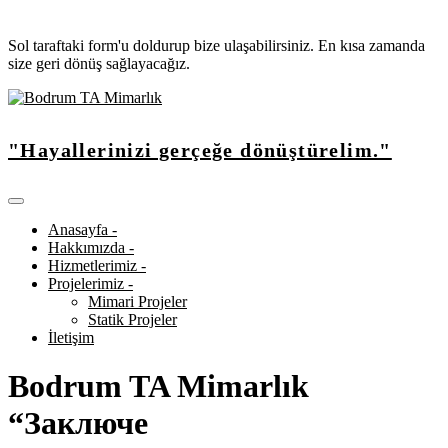
Sol taraftaki form'u doldurup bize ulaşabilirsiniz. En kısa zamanda
size geri dönüş sağlayacağız.
"Hayallerinizi gerçeğe dönüştürelim."
Anasayfa -
Hakkımızda -
Hizmetlerimiz -
Projelerimiz -
Mimari Projeler
Statik Projeler
İletişim
Bodrum TA Mimarlık
“Заключе