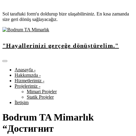
Sol taraftaki form'u doldurup bize ulaşabilirsiniz. En kısa zamanda
size geri dönüş sağlayacağız.
"Hayallerinizi gerçeğe dönüştürelim."
Anasayfa -
Hakkımızda -
Hizmetlerimiz -
Projelerimiz -
Mimari Projeler
Statik Projeler
İletişim
Bodrum TA Mimarlık
“Достигнит