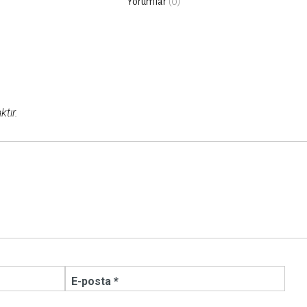
Yorumlar
(0)
tır.
E-posta *