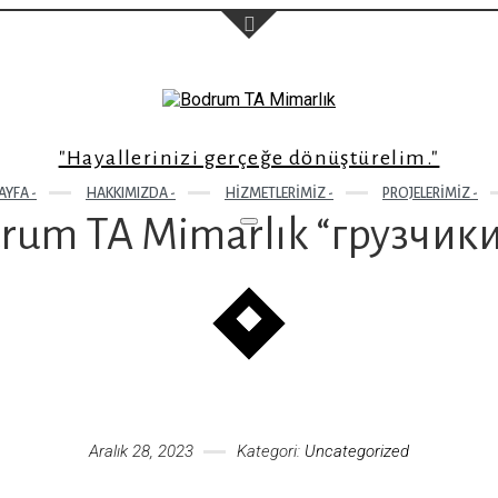
"Hayallerinizi gerçeğe dönüştürelim."
Sol taraftaki form'u dold
size geri dönüş sağlayac
YFA -
HAKKIMIZDA -
HIZMETLERIMIZ -
PROJELERIMIZ -
rum TA Mimarlık “грузчики
Aralık 28, 2023
Kategori:
Uncategorized