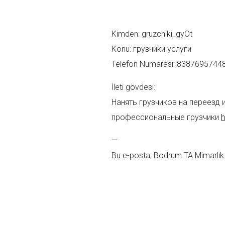
Mesajınız *
Kimden: gruzchiki_gyOt
Konu: грузчики услуги
Telefon Numarası: 8387695744
İleti gövdesi:
Нанять грузчиков на переезд 
профессиональные грузчики
h
—
Bu e-posta, Bodrum TA Mimarlık 