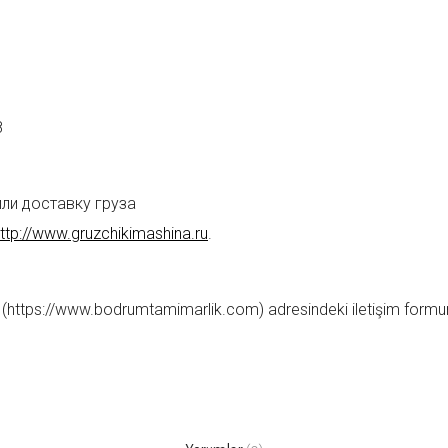
8
или доставку груза
ttp://www.gruzchikimashina.ru
.
(https://www.bodrumtamimarlik.com) adresindeki iletişim formun