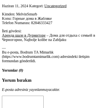
Haziran 11, 2024
Kategori:
Uncategorized
Kimden: MelvinSmurb
Konu: Горные дома в Жабляке
Telefon Numarası: 82846333427
İleti gövdesi:
Аренда шале в Дурмиторе
– Дома для отдыха с семьей в
Черногории, Najbolje kolibe na Zabljaku
—
Bu e-posta, Bodrum TA Mimarlık
(https://www.bodrumtamimarlik.com) adresindeki iletişim
formundan gönderildi.
Yorumlar
(0)
Yorum bırakın
E-posta adresiniz yayınlanmayacaktır.