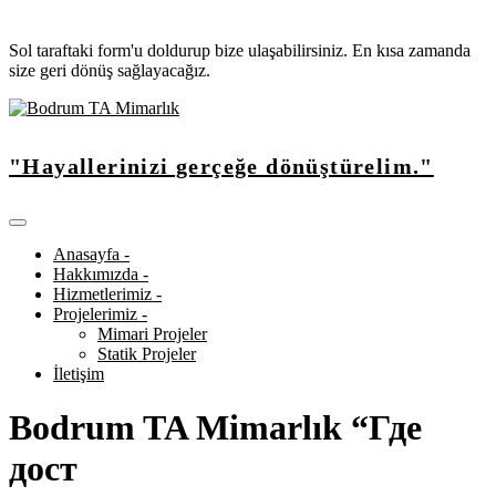
Sol taraftaki form'u doldurup bize ulaşabilirsiniz. En kısa zamanda
size geri dönüş sağlayacağız.
"Hayallerinizi gerçeğe dönüştürelim."
Anasayfa -
Hakkımızda -
Hizmetlerimiz -
Projelerimiz -
Mimari Projeler
Statik Projeler
İletişim
Bodrum TA Mimarlık “Где
дост