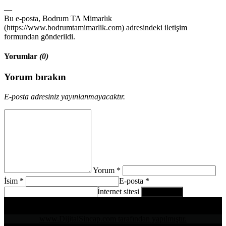
—
Bu e-posta, Bodrum TA Mimarlık
(https://www.bodrumtamimarlik.com) adresindeki iletişim
formundan gönderildi.
Yorumlar
(0)
Yorum bırakın
E-posta adresiniz yayınlanmayacaktır.
Yorum *
İsim *
E-posta *
İnternet sitesi
www.DijitalSincap.com tarafından yapılmıştır.