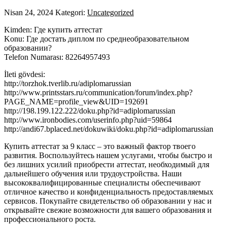
Nisan 24, 2024
Kategori:
Uncategorized
Kimden: Где купить аттестат
Konu: Где достать диплом по среднеобразовательном
образовании?
Telefon Numarası: 82264957493
İleti gövdesi:
http://torzhok.tverlib.ru/adiplomarussian
http://www.printsstars.ru/communication/forum/index.php?
PAGE_NAME=profile_view&UID=192691
http://198.199.122.222/doku.php?id=adiplomarussian
http://www.ironbodies.com/userinfo.php?uid=59864
http://andi67.bplaced.net/dokuwiki/doku.php?id=adiplomarussian
Купить аттестат за 9 класс – это важный фактор твоего
развития. Воспользуйтесь нашем услугами, чтобы быстро и
без лишних усилий приобрести аттестат, необходимый для
дальнейшего обучения или трудоустройства. Наши
высококвалифицированные специалисты обеспечивают
отличное качество и конфиденциальность предоставляемых
сервисов. Покупайте свидетельство об образовании у нас и
открывайте свежие возможности для вашего образования и
профессионального роста.