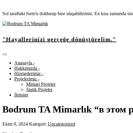
Sol taraftaki form'u doldurup bize ulaşabilirsiniz. En kısa zamanda si
"Hayallerinizi gerçeğe dönüştürelim."
Anasayfa -
Hakkımızda -
Hizmetlerimiz -
Projelerimiz -
Mimari Projeler
Statik Projeler
İletişim
Bodrum TA Mimarlık “в этом 
Ekim 9, 2024
Kategori:
Uncategorized