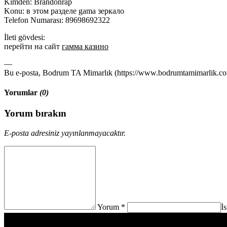
Kimden: Brandonrap
Konu: в этом разделе gama зеркало
Telefon Numarası: 89698692322
İleti gövdesi:
перейти на сайт
гамма казино
—
Bu e-posta, Bodrum TA Mimarlık (https://www.bodrumtamimarlik.com)
Yorumlar
(0)
Yorum bırakın
E-posta adresiniz yayınlanmayacaktır.
Yorum *
İ