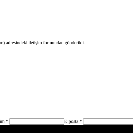
 adresindeki iletişim formundan gönderildi.
sim *
E-posta *