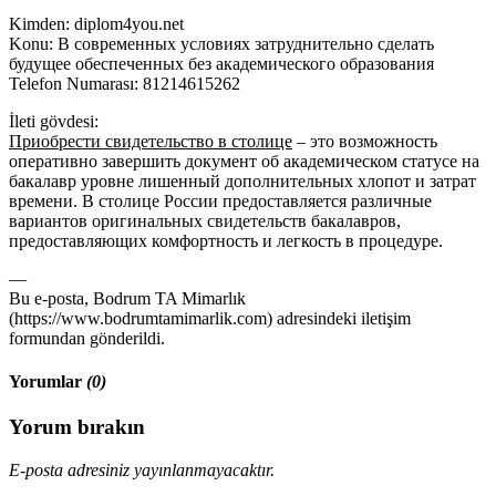
Kimden: diplom4you.net
Konu: В современных условиях затруднительно сделать
будущее обеспеченных без академического образования
Telefon Numarası: 81214615262
İleti gövdesi:
Приобрести свидетельство в столице
– это возможность
оперативно завершить документ об академическом статусе на
бакалавр уровне лишенный дополнительных хлопот и затрат
времени. В столице России предоставляется различные
вариантов оригинальных свидетельств бакалавров,
предоставляющих комфортность и легкость в процедуре.
—
Bu e-posta, Bodrum TA Mimarlık
(https://www.bodrumtamimarlik.com) adresindeki iletişim
formundan gönderildi.
Yorumlar
(0)
Yorum bırakın
E-posta adresiniz yayınlanmayacaktır.