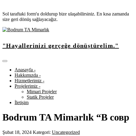
Sol taraftaki form'u doldurup bize ulaşabilirsiniz. En kısa zamanda
size geri dönüş sağlayacağız.
"Hayallerinizi gerçeğe dönüştürelim."
Anasayfa -
Hakkımızda -
Hizmetlerimiz -
Projelerimiz -
Mimari Projeler
Statik Projeler
İletişim
Bodrum TA Mimarlık “В совр
Şubat 18, 2024
Kategori:
Uncategorized