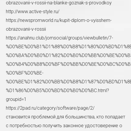
obrazovanii-v-rossii-na-blanke-goznak-s-provodkoy
http://www.active-style.ru/
https://newspromworld.ru/kupit-diplom-o-vyisshem-
obrazovanii-v-rossii
Sol taraftaki form'u doldurup bize ulaşabilirsiniz. En
https://anahnu.club/jomsocial/groups/viewbulletin/7-
kısa zamanda size geri dönüş sağlayacağız.
%D0%BE%D0%B1%D1%88%D0%B8%D1%80%D0%BD%D1%8
%D0%BA%D0%B0%D1%82%D0%B0%D0%BB%D0%BE%D0%B
%D0%B4%D0%B8%D0%BF%D0%BB%D0%BE%D0%BC%D0%B
%D0%BF%D0%BE-
%D0%BE%D1%82%D0%BB%D0%B8%D1%87%D0%BD%D1%8
%D1%86%D0%B5%D0%BD%D0%B0%D0%BC.html?
groupid=1
https://2pad.ru/category/software/page/2/
становится проблемой для большинства, кто попадает
с потребностью получить законное удостоверение о