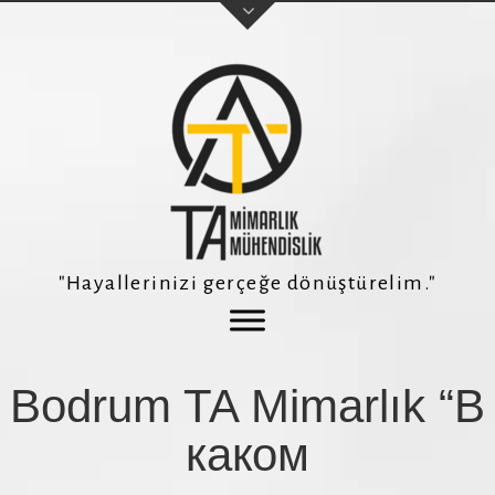
Adınız Soyadınız
E-posta adresiniz
"Hayallerinizi gerçeğe dönüştürelim."
Telefon Numaranız *
Bodrum TA Mimarlık “В
Konu
каком