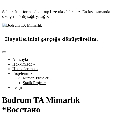
Sol taraftaki form'u doldurup bize ulaşabilirsiniz. En kısa zamanda
size geri dönüş sağlayacağız.
"Hayallerinizi gerçeğe dönüştürelim."
Anasayfa -
Hakkımızda -
Hizmetlerimiz -
Projelerimiz -
Mimari Projeler
Statik Projeler
İletişim
Bodrum TA Mimarlık
“Восстано