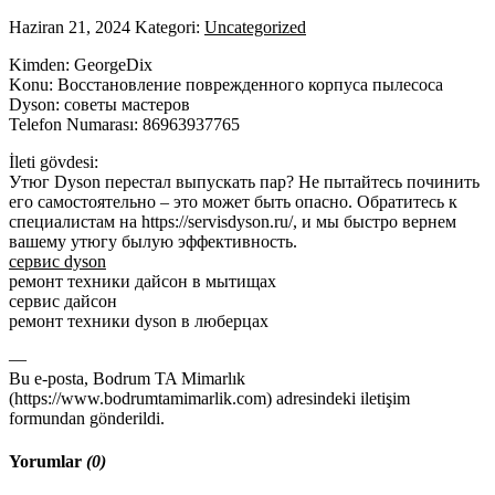
Haziran 21, 2024
Kategori:
Uncategorized
Kimden: GeorgeDix
Konu: Восстановление поврежденного корпуса пылесоса
Dyson: советы мастеров
Telefon Numarası: 86963937765
İleti gövdesi:
Утюг Dyson перестал выпускать пар? Не пытайтесь починить
его самостоятельно – это может быть опасно. Обратитесь к
специалистам на https://servisdyson.ru/, и мы быстро вернем
вашему утюгу былую эффективность.
сервис dyson
ремонт техники дайсон в мытищах
сервис дайсон
ремонт техники dyson в люберцах
—
Bu e-posta, Bodrum TA Mimarlık
(https://www.bodrumtamimarlik.com) adresindeki iletişim
formundan gönderildi.
Yorumlar
(0)