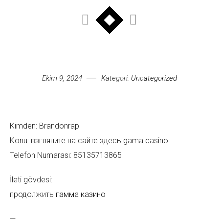
Mesajınız *
Ekim 9, 2024
Kategori:
Uncategorized
Kimden: Brandonrap
Konu: взгляните на сайте здесь gama casino
Telefon Numarası: 85135713865
İleti gövdesi:
продолжить
гамма казино
—