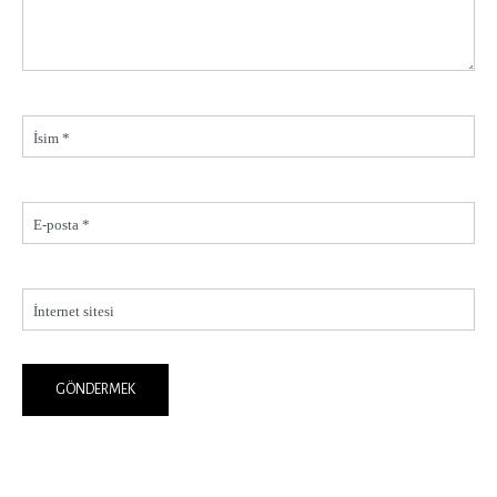
İsim *
E-posta *
İnternet sitesi