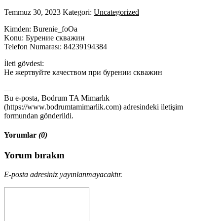
Temmuz 30, 2023
Kategori:
Uncategorized
Kimden: Burenie_foOa
Konu: Бурение скважин
Telefon Numarası: 84239194384
İleti gövdesi:
Не жертвуйте качеством при бурении скважин
—
Bu e-posta, Bodrum TA Mimarlık
(https://www.bodrumtamimarlik.com) adresindeki iletişim
formundan gönderildi.
Yorumlar
(0)
Yorum bırakın
E-posta adresiniz yayınlanmayacaktır.