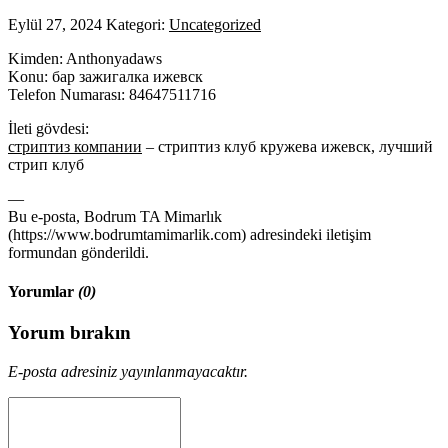
Eylül 27, 2024
Kategori:
Uncategorized
Kimden: Anthonyadaws
Konu: бар зажигалка ижевск
Telefon Numarası: 84647511716
İleti gövdesi:
стриптиз компании
– стриптиз клуб кружева ижевск, лучший
стрип клуб
—
Bu e-posta, Bodrum TA Mimarlık
(https://www.bodrumtamimarlik.com) adresindeki iletişim
formundan gönderildi.
Yorumlar
(0)
Yorum bırakın
E-posta adresiniz yayınlanmayacaktır.