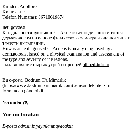
Kimden: Adolfores
Konu: акне
Telefon Numarası: 86718619674
İleti gövdesi:
Как диагностируют акне? – Акне обычно диагностируется
дерматологом на основе физического осмотра и оценки типа и
тяжести высыпаний.
How is acne diagnosed? – Acne is typically diagnosed by a
dermatologist based on a physical examination and assessment of
the type and severity of the lesions.
выдавливание старых угрей и прыщей
allmed-info.ru
.
—
Bu e-posta, Bodrum TA Mimarlık
(https://www.bodrumtamimarlik.com) adresindeki iletişim
formundan gönderildi.
Yorumlar
(0)
Yorum bırakın
E-posta adresiniz yayınlanmayacaktır.